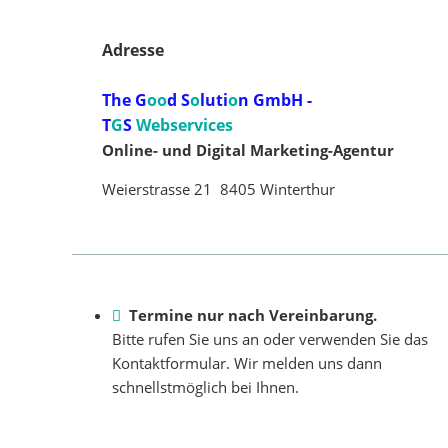
Adresse
The G
oo
d S
o
luti
o
n GmbH -
T
G
S
Webservices
Online- und Digital Marketing-Agentur
Weierstrasse 21 8405 Winterthur
Termine nur nach Vereinbarung.
Bitte rufen Sie uns an oder verwenden Sie das
Kontaktformu­lar. Wir melden uns dann
schnellstmöglich bei Ihnen.