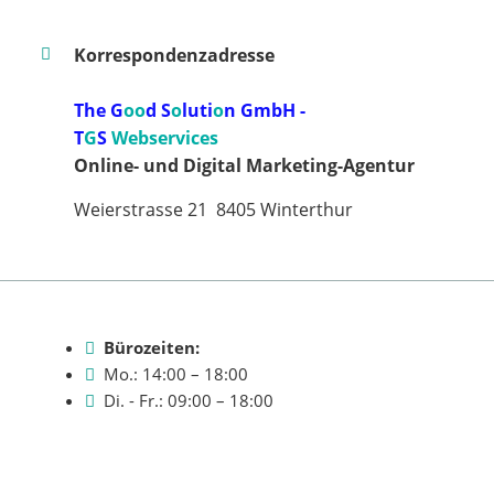
Korrespondenzadresse
The G
oo
d S
o
luti
o
n GmbH -
T
G
S
Webservices
Online- und Digital Marketing-Agentur
Weierstrasse 21 8405 Winterthur
Bürozeiten:
Mo.: 14:00 – 18:00
Di. - Fr.: 09:00 – 18:00